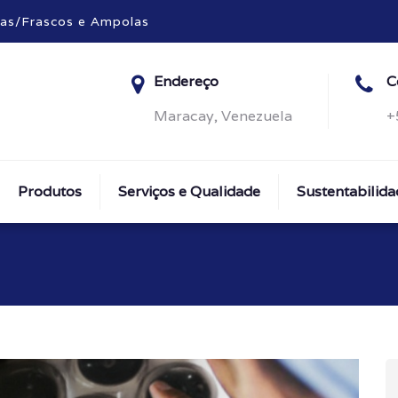
fas/Frascos e Ampolas
Endereço
C
Maracay, Venezuela
+
Produtos
Serviços e Qualidade
Sustentabilida