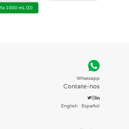
fa 1000 mL (D)
Whatsapp
Contate-nos
English
Español